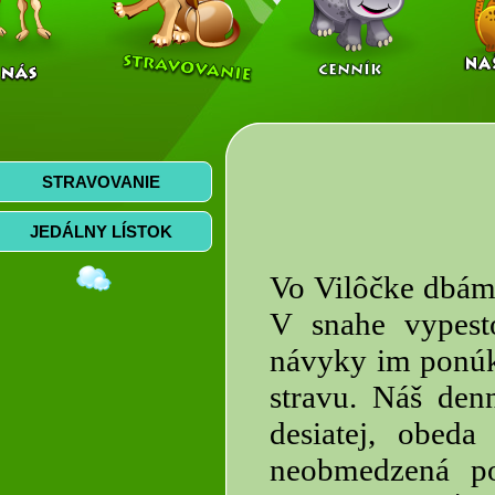
STRAVOVANIE
JEDÁLNY LÍSTOK
Vo Vilôčke dbáme
V snahe vypesto
návyky im ponúk
stravu. Náš den
desiatej, obeda
neobmedzená po