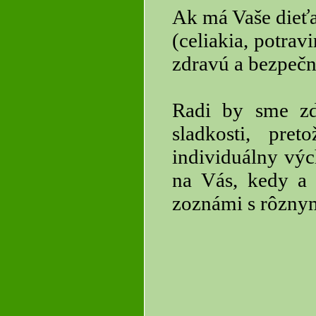
Ak má Vaše dieťa
(celiakia, potrav
zdravú a bezpečnú
Radi by sme zdô
sladkosti, pre
individuálny výc
na Vás, kedy a 
zoznámi s rôzny