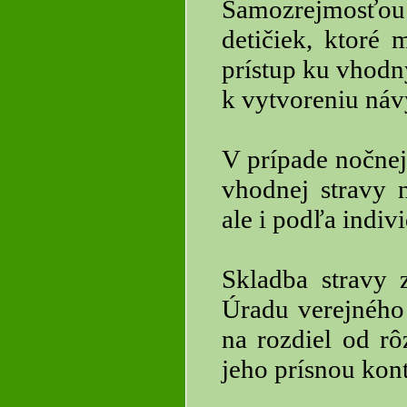
Samozrejmosťou
detičiek, ktoré
prístup ku vhodn
k vytvoreniu náv
V prípade nočnej
vhodnej stravy 
ale i podľa indiv
Skladba stravy
Úradu verejného 
na rozdiel od r
jeho prísnou kon